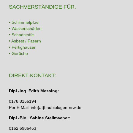
SACHVERSTÄNDIGE FÜR:
• Schimmelpilze
• Wasserschäden
• Schadstoffe
• Asbest / Fasern
• Fertighäuser
• Gerüche
DIREKT-KONTAKT:
Dipl.-Ing. Edith Messing:
0178 8156194
Per E-Mail: info{at}baubiologen-nrw.de
Dipl.-Biol. Sabine Stellmacher:
0162 6986463