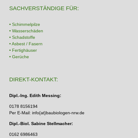
SACHVERSTÄNDIGE FÜR:
• Schimmelpilze
• Wasserschäden
• Schadstoffe
• Asbest / Fasern
• Fertighäuser
• Gerüche
DIREKT-KONTAKT:
Dipl.-Ing. Edith Messing:
0178 8156194
Per E-Mail: info{at}baubiologen-nrw.de
Dipl.-Biol. Sabine Stellmacher:
0162 6986463