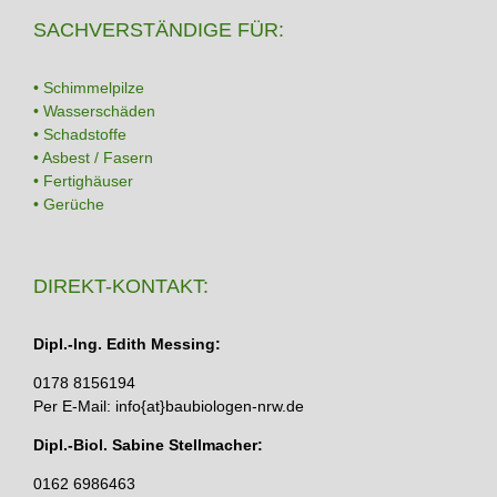
SACHVERSTÄNDIGE FÜR:
• Schimmelpilze
• Wasserschäden
• Schadstoffe
• Asbest / Fasern
• Fertighäuser
• Gerüche
DIREKT-KONTAKT:
Dipl.-Ing. Edith Messing:
0178 8156194
Per E-Mail: info{at}baubiologen-nrw.de
Dipl.-Biol. Sabine Stellmacher:
0162 6986463