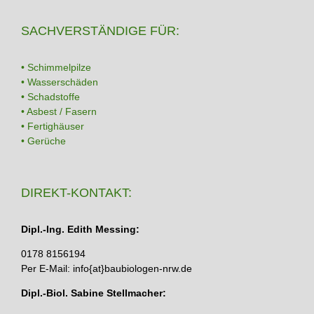
SACHVERSTÄNDIGE FÜR:
• Schimmelpilze
• Wasserschäden
• Schadstoffe
• Asbest / Fasern
• Fertighäuser
• Gerüche
DIREKT-KONTAKT:
Dipl.-Ing. Edith Messing:
0178 8156194
Per E-Mail: info{at}baubiologen-nrw.de
Dipl.-Biol. Sabine Stellmacher: