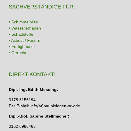
SACHVERSTÄNDIGE FÜR:
• Schimmelpilze
• Wasserschäden
• Schadstoffe
• Asbest / Fasern
• Fertighäuser
• Gerüche
DIREKT-KONTAKT:
Dipl.-Ing. Edith Messing:
0178 8156194
Per E-Mail: info{at}baubiologen-nrw.de
Dipl.-Biol. Sabine Stellmacher:
0162 6986463