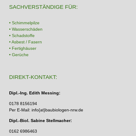
SACHVERSTÄNDIGE FÜR:
• Schimmelpilze
• Wasserschäden
• Schadstoffe
• Asbest / Fasern
• Fertighäuser
• Gerüche
DIREKT-KONTAKT:
Dipl.-Ing. Edith Messing:
0178 8156194
Per E-Mail: info{at}baubiologen-nrw.de
Dipl.-Biol. Sabine Stellmacher:
0162 6986463