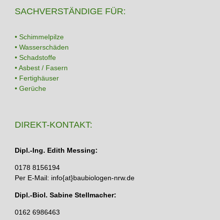
SACHVERSTÄNDIGE FÜR:
• Schimmelpilze
• Wasserschäden
• Schadstoffe
• Asbest / Fasern
• Fertighäuser
• Gerüche
DIREKT-KONTAKT:
Dipl.-Ing. Edith Messing:
0178 8156194
Per E-Mail: info{at}baubiologen-nrw.de
Dipl.-Biol. Sabine Stellmacher:
0162 6986463