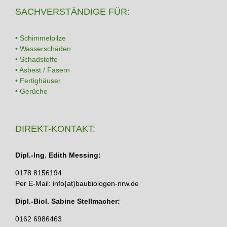
SACHVERSTÄNDIGE FÜR:
• Schimmelpilze
• Wasserschäden
• Schadstoffe
• Asbest / Fasern
• Fertighäuser
• Gerüche
DIREKT-KONTAKT:
Dipl.-Ing. Edith Messing:
0178 8156194
Per E-Mail: info{at}baubiologen-nrw.de
Dipl.-Biol. Sabine Stellmacher:
0162 6986463