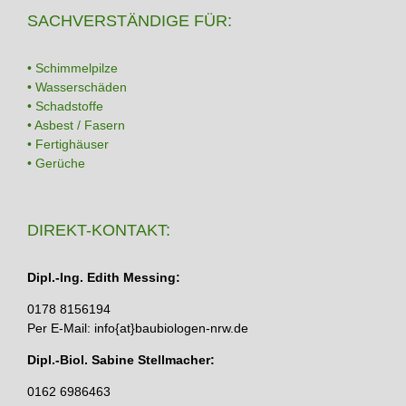
SACHVERSTÄNDIGE FÜR:
• Schimmelpilze
• Wasserschäden
• Schadstoffe
• Asbest / Fasern
• Fertighäuser
• Gerüche
DIREKT-KONTAKT:
Dipl.-Ing. Edith Messing:
0178 8156194
Per E-Mail: info{at}baubiologen-nrw.de
Dipl.-Biol. Sabine Stellmacher:
0162 6986463