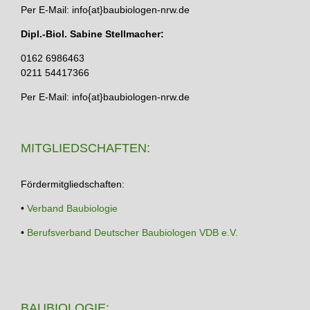
Per E-Mail: info{at}baubiologen-nrw.de
Dipl.-Biol. Sabine Stellmacher:
0162 6986463
0211 54417366
Per E-Mail: info{at}baubiologen-nrw.de
MITGLIEDSCHAFTEN:
Fördermitgliedschaften:
•
Verband Baubiologie
•
Berufsverband Deutscher Baubiologen VDB e.V.
BAUBIOLOGIE: