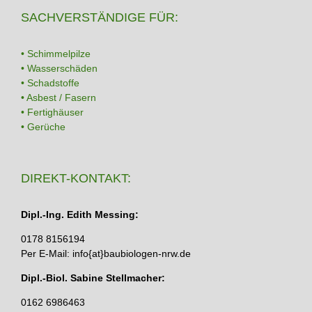
SACHVERSTÄNDIGE FÜR:
• Schimmelpilze
• Wasserschäden
• Schadstoffe
• Asbest / Fasern
• Fertighäuser
• Gerüche
DIREKT-KONTAKT:
Dipl.-Ing. Edith Messing:
0178 8156194
Per E-Mail: info{at}baubiologen-nrw.de
Dipl.-Biol. Sabine Stellmacher:
0162 6986463