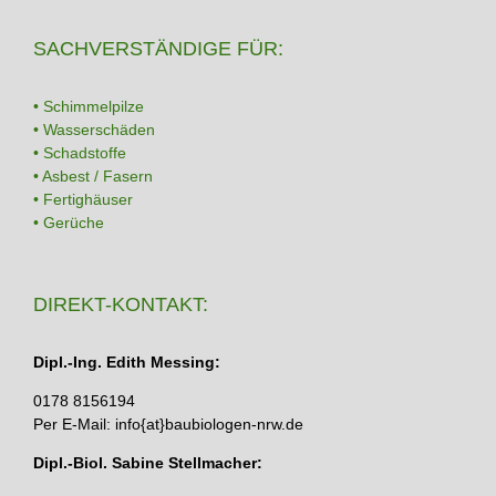
SACHVERSTÄNDIGE FÜR:
• Schimmelpilze
• Wasserschäden
• Schadstoffe
• Asbest / Fasern
• Fertighäuser
• Gerüche
DIREKT-KONTAKT:
Dipl.-Ing. Edith Messing:
0178 8156194
Per E-Mail: info{at}baubiologen-nrw.de
Dipl.-Biol. Sabine Stellmacher: